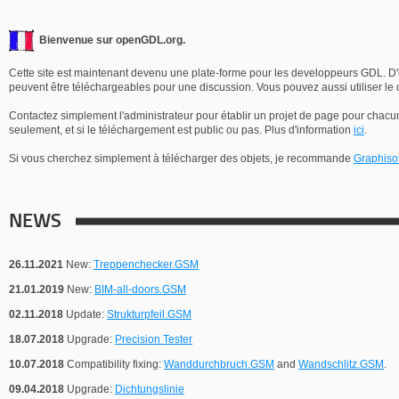
Bienvenue sur openGDL.org.
Cette site est maintenant devenu une plate-forme pour les developpeurs GDL. D'ici
peuvent être téléchargeables pour une discussion. Vous pouvez aussi utiliser le dé
Contactez simplement l'administrateur pour établir un projet de page pour chacu
seulement, et si le téléchargement est public ou pas. Plus d'information
ici
.
Si vous cherchez simplement à télécharger des objets, je recommande
Graphiso
NEWS
26.11.2021
New:
Treppenchecker.GSM
21.01.2019
New:
BIM-all-doors.GSM
02.11.2018
Update:
Strukturpfeil.GSM
18.07.2018
Upgrade:
Precision Tester
10.07.2018
Compatibility fixing:
Wanddurchbruch.GSM
and
Wandschlitz.GSM
.
09.04.2018
Upgrade:
Dichtungslinie