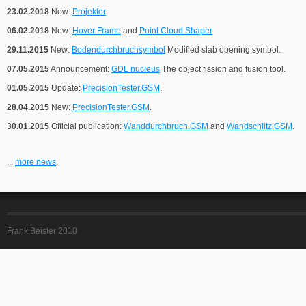
23.02.2018
New:
Projektor
06.02.2018
New:
Hover Frame
and
Point Cloud Shaper
29.11.2015
New:
Bodendurchbruchsymbol
Modified slab opening symbol.
07.05.2015
Announcement:
GDL nucleus
The object fission and fusion tool.
01.05.2015
Update:
PrecisionTester.GSM
.
28.04.2015
New:
PrecisionTester.GSM
.
30.01.2015
Official publication:
Wanddurchbruch.GSM
and
Wandschlitz.GSM
.
...
more news
.
Frank Beister 2010