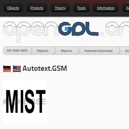
Objects
Projects
Theory
Tools
Information
A
SIE SIND HIER:
Objects
Macros
Internal+structural
Au
Autotext.GSM