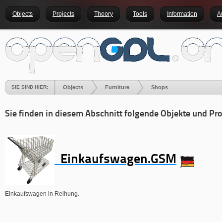
Objects
Projects
Theory
Tools
Information
A
SIE SIND HIER:
Objects
Furniture
Shops
Sie finden in diesem Abschnitt folgende Objekte und Pro
Einkaufswagen.GSM
Einkaufswagen in Reihung.