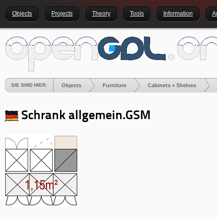
Objects
Projects
Theory
Tools
Information
A
SIE SIND HIER:
Objects
Furniture
Cabinets + Shelves
Schrank allgemein.GSM