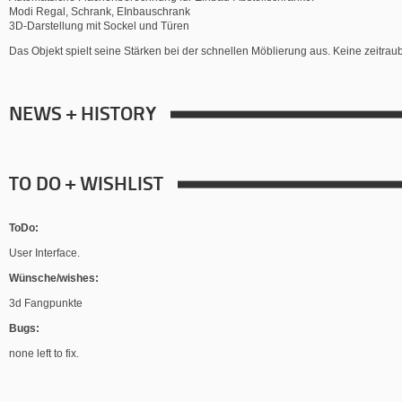
Modi Regal, Schrank, EInbauschrank
3D-Darstellung mit Sockel und Türen
Das Objekt spielt seine Stärken bei der schnellen Möblierung aus. Keine zeitra
NEWS + HISTORY
TO DO + WISHLIST
ToDo:
User Interface.
Wünsche/wishes:
3d Fangpunkte
Bugs:
none left to fix.