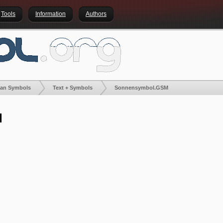
Tools
Information
Authors
lan Symbols
Text + Symbols
Sonnensymbol.GSM
M