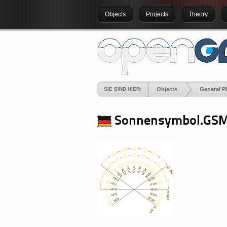
Objects
Projects
Theory
SIE SIND HIER:
Objects
General P
Sonnensymbol.GS