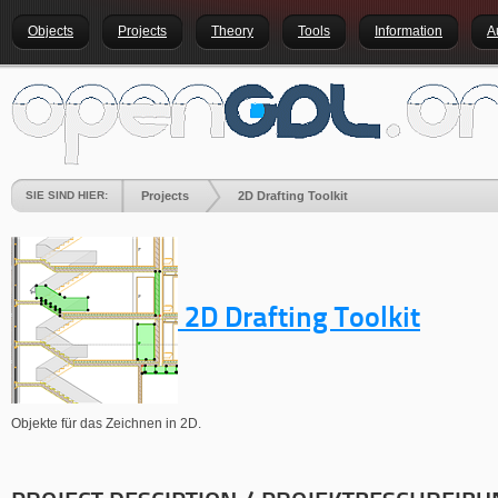
Objects
Projects
Theory
Tools
Information
A
SIE SIND HIER:
Projects
2D Drafting Toolkit
2D Drafting Toolkit
Objekte für das Zeichnen in 2D.