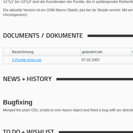
'x1'/'y1' bis 'x3'/'y3' sind die Koordinaten der Punkte, die in aufsteigender Re
Die aktuelle Version ist ein GSM-Macro-Objekt, das bei de Skripte vereint. Mit
Uhrzeigersinn).
DOCUMENTS / DOKUMENTE
Bezeichnung
geändert am
3-Punkte-Kreis.zip
07.02.2007
NEWS + HISTORY
Bugfixing
Merged the plain GDL scripts to one macro object and fixed a bug with arc directi
TO DO + WISHLIST