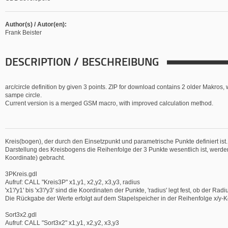
Author(s) / Autor(en):
Frank Beister
DESCRIPTION / BESCHREIBUNG
arc/circle definition by given 3 points. ZIP for download contains 2 older Makros,
sampe circle.
Current version is a merged GSM macro, with improved calculation method.
Kreis(bogen), der durch den Einsetzpunkt und parametrische Punkte definiert ist
Darstellung des Kreisbogens die Reihenfolge der 3 Punkte wesentlich ist, werde
Koordinate) gebracht.
3PKreis.gdl
Aufruf: CALL "Kreis3P" x1,y1, x2,y2, x3,y3, radius
'x1'/'y1' bis 'x3'/'y3' sind die Koordinaten der Punkte, 'radius' legt fest, ob der
Die Rückgabe der Werte erfolgt auf dem Stapelspeicher in der Reihenfolge x/y-K
Sort3x2.gdl
Aufruf: CALL "Sort3x2" x1,y1, x2,y2, x3,y3