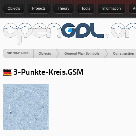
Objects
Projects
Theory
Tools
Information
A
SIE SIND HIER:
Objects
General Plan Symbols
Construction
3-Punkte-Kreis
.GSM