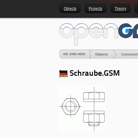
Objects
Projects
Theory
SIE SIND HIER:
Objects
Construct
Schraube.GSM