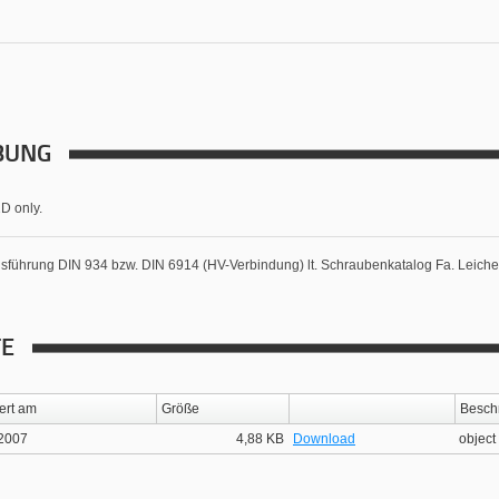
BUNG
2D only.
führung DIN 934 bzw. DIN 6914 (HV-Verbindung) lt. Schraubenkatalog Fa. Leiche
TE
ert am
Größe
Besch
.2007
4,88 KB
Download
object 