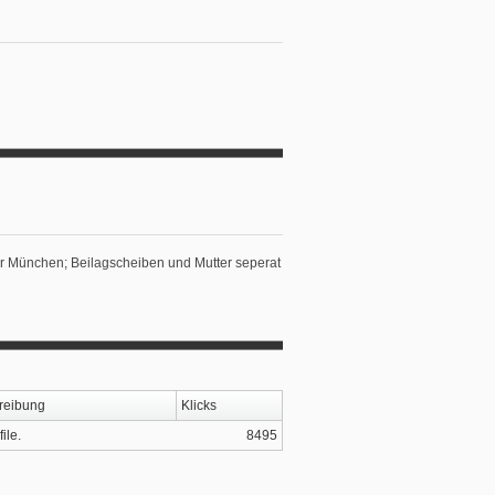
r München; Beilagscheiben und Mutter seperat
reibung
Klicks
file.
8495