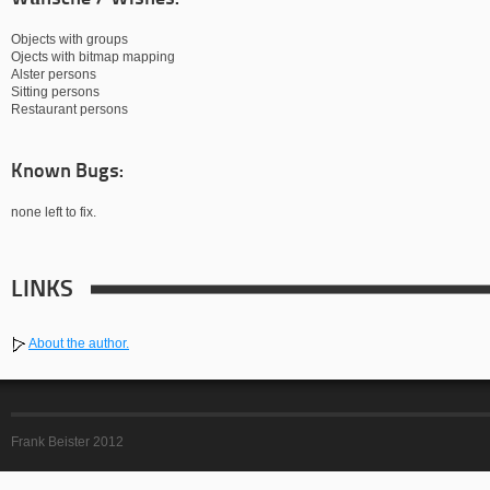
Objects with groups
Ojects with bitmap mapping
Alster persons
Sitting persons
Restaurant persons
Known Bugs:
none left to fix.
LINKS
About the author.
Frank Beister 2012