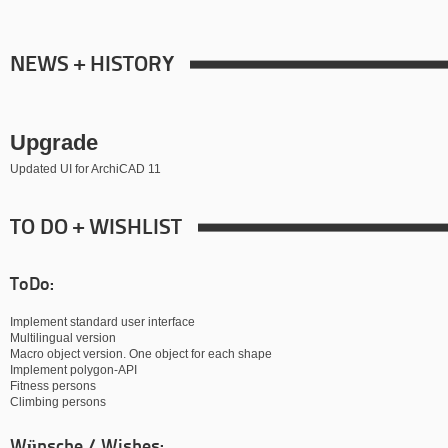
NEWS + HISTORY
Upgrade
Updated UI for ArchiCAD 11
TO DO + WISHLIST
ToDo:
Implement standard user interface
Multilingual version
Macro object version. One object for each shape
Implement polygon-API
Fitness persons
Climbing persons
Wünsche / Wishes: