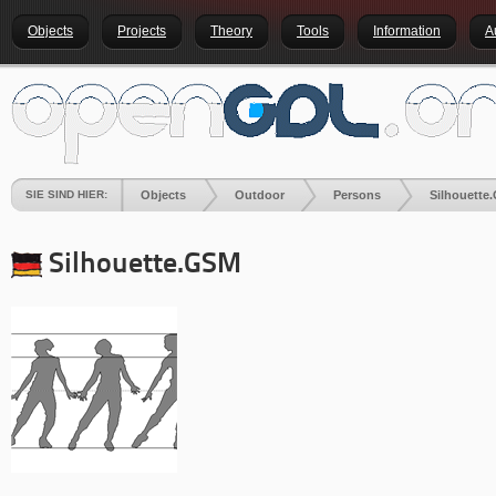
Objects
Projects
Theory
Tools
Information
A
SIE SIND HIER:
Objects
Outdoor
Persons
Silhouette
Silhouette
.GSM