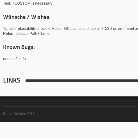
Test, if CUSTOM is necessary
Wünsche / Wishes:
Transfer plausibility check to Master-GDL script to check in 2D/3D environment as
Return fullpath. Path+Name.
Known Bugs:
none left to fix.
LINKS
Frank Beister 2012