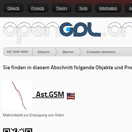
Objects
Projects
Theory
Tools
Information
A
SIE SIND HIER:
Objects
Macros
Complex elements
Sie finden in diesem Abschnitt folgende Objekte und Pro
Ast.GSM
Makroobjekt zur Erzeugung von Ästen.