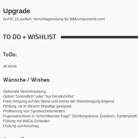
Upgrade
Auf AC16 portiert. Verschlagwortung für BIMcomponents.com.
TO DO + WISHLIST
ToDo:
all done.
Wünsche / Wishes:
Optionale Verschraubung.
Option "Unendlich" oder "nur Fensterhöhe"
Freie Neigung auf der Wand und immer der Wandneigung folgend.
Prüfung, ob in diesem Wandtyp geeignet.
Profilierung von Sandwichelementen.
Fugenabschluss in "schichtweiser Fuge": Dichtungsband, Elastisch, Kantenprofi
Füllung mit WäDä-Schleifen
Prüfung auf Anschlag