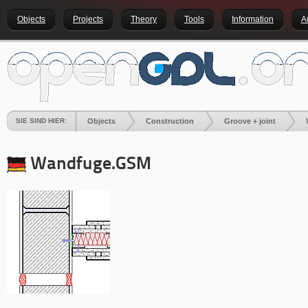
Objects
Projects
Theory
Tools
Information
A
SIE SIND HIER:
Objects
Construction
Groove + joint
Wandfuge
.GSM