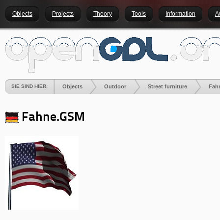
Objects
Projects
Theory
Tools
Information
A
SIE SIND HIER:
Objects
Outdoor
Street furniture
Fah
Fahne.GSM