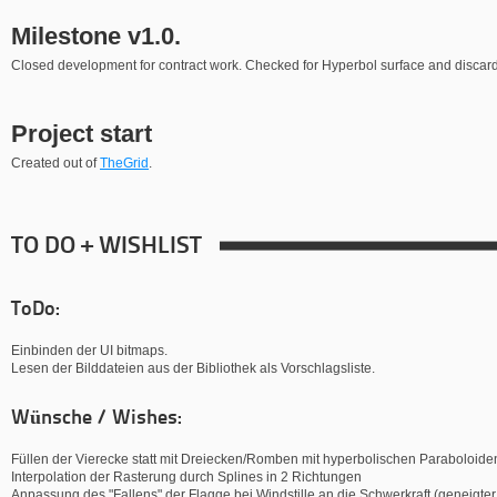
Milestone v1.0.
Closed development for contract work. Checked for Hyperbol surface and discarde
Project start
Created out of
TheGrid
.
TO DO + WISHLIST
ToDo:
Einbinden der UI bitmaps.
Lesen der Bilddateien aus der Bibliothek als Vorschlagsliste.
Wünsche / Wishes:
Füllen der Vierecke statt mit Dreiecken/Romben mit hyperbolischen Paraboloide
Interpolation der Rasterung durch Splines in 2 Richtungen
Anpassung des "Fallens" der Flagge bei Windstille an die Schwerkraft (geneigter