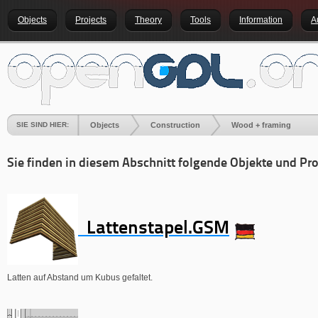
Objects
Projects
Theory
Tools
Information
A
SIE SIND HIER:
Objects
Construction
Wood + framing
Sie finden in diesem Abschnitt folgende Objekte und Pro
Lattenstapel.GSM
Latten auf Abstand um Kubus gefaltet.