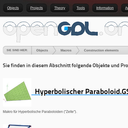
Objects
Projects
Theory
Tools
Information
A
SIE SIND HIER:
Objects
Macros
Construction elements
Sie finden in diesem Abschnitt folgende Objekte und Pro
Hyperbolischer Paraboloid.
Makro für Hyperbolische Paraboloiden ("Zelte").