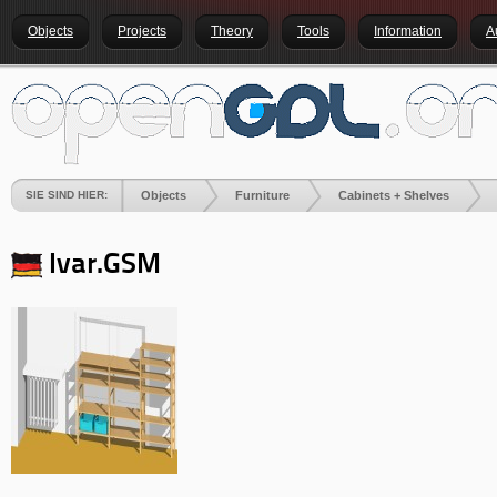
Objects
Projects
Theory
Tools
Information
A
SIE SIND HIER:
Objects
Furniture
Cabinets + Shelves
Ivar
.GSM