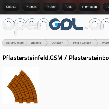
Objects
Projects
Theory
Tools
Information
A
SIE SIND HIER:
Objects
Outdoor
Park + Garden
Pflas
Pflastersteinfeld
.GSM / Plasterstein