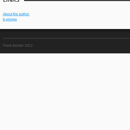
LINKS
About the author.
b-prisma
Frank Beister 2012