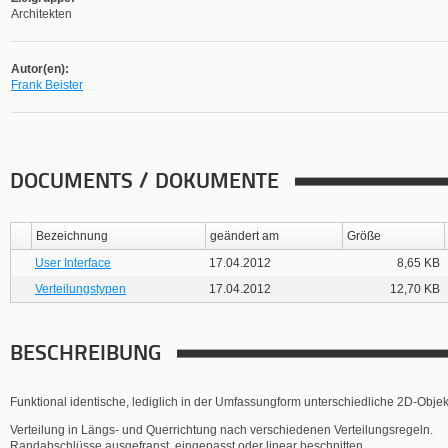
Architekten
Autor(en):
Frank Beister
DOCUMENTS / DOKUMENTE
Bezeichnung
geändert am
Größe
User Interface
17.04.2012
8,65 KB
Verteilungstypen
17.04.2012
12,70 KB
BESCHREIBUNG
Funktional identische, lediglich in der Umfassungform unterschiedliche 2D-Objek
Verteilung in Längs- und Querrichtung nach verschiedenen Verteilungsregeln.
Randabschlüsse ausgefranst, eingepasst oder linear beschnitten.