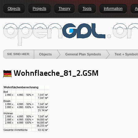
Objects
Projects
Theory
Tools
Information
A
SIE SIND HIER:
Objects
General Plan Symbols
Text + Symbol
Wohnflaeche_81_2.GSM