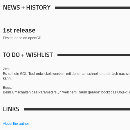
NEWS + HISTORY
1st release
First release on openGDL.
TO DO + WISHLIST
Ziel:
Es soll ein GDL-Tool entwickelt werden, mit dem man schnell und einfach nachv
kann.
Bugs:
Beim Umschalten des Parameters „in welchem Raum gerade“ bockt das Objekt, d.h
LINKS
About the author