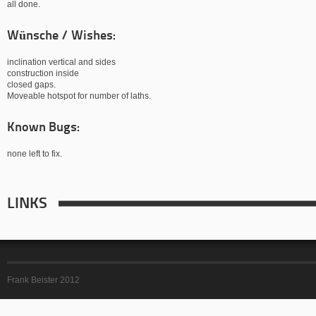
all done.
Wünsche / Wishes:
inclination vertical and sides
construction inside
closed gaps.
Moveable hotspot for number of laths.
Known Bugs:
none left to fix.
LINKS
Frank Beister 2012