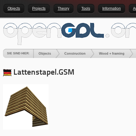
Objects
Projects
Theory
Tools
Information
A
SIE SIND HIER:
Objects
Construction
Wood + framing
Lattenstapel
.GSM