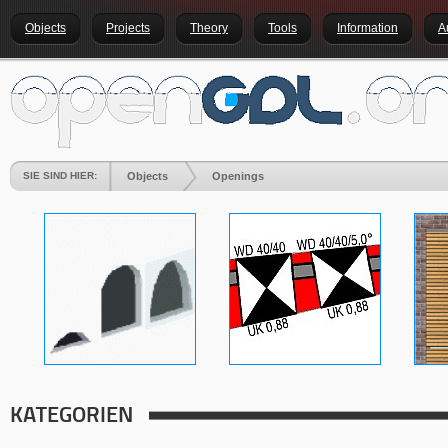
Objects
Projects
Theory
Tools
Information
A
SIE SIND HIER:
Objects
Openings
KATEGORIEN