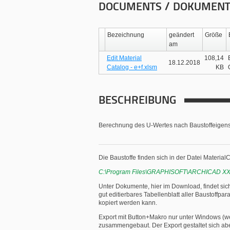
DOCUMENTS / DOKUMEN
Bezeichnung
geändert
Größe
am
Edit Material
108,14
18.12.2018
Catalog - e+f.xlsm
KB
BESCHREIBUNG
Berechnung des U-Wertes nach Baustoffeigensc
Die Baustoffe finden sich in der Datei Material
C:\Program Files\GRAPHISOFT\ARCHICAD XX
Unter Dokumente, hier im Download, findet sich
gut editierbares Tabellenblatt aller Baustoff
kopiert werden kann.
Export mit Button+Makro nur unter Windows (we
zusammengebaut. Der Export gestaltet sich abe