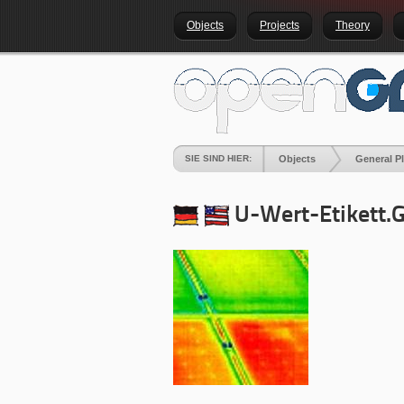
Objects
Projects
Theory
SIE SIND HIER:
Objects
General P
U-Wert-Etikett