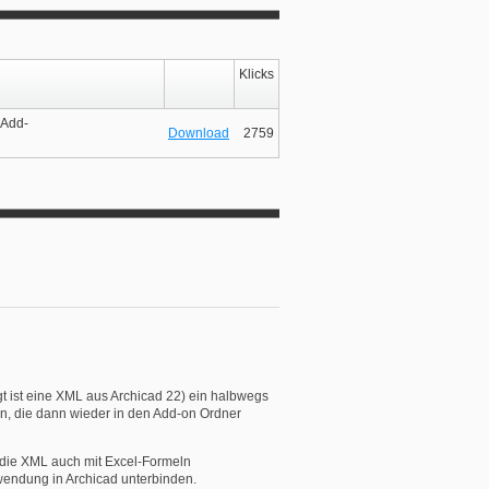
Klicks
"Add-
Download
2759
gt ist eine XML aus Archicad 22) ein halbwegs
en, die dann wieder in den Add-on Ordner
 die XML auch mit Excel-Formeln
wendung in Archicad unterbinden.