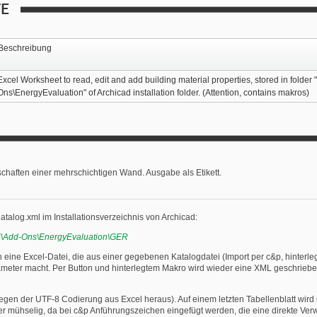
TE
Beschreibung
Excel Worksheet to read, edit and add building material properties, stored in folder 
Ons\EnergyEvaluation" of Archicad installation folder. (Attention, contains makros)
haften einer mehrschichtigen Wand. Ausgabe als Etikett.
Catalog.xml im Installationsverzeichnis von Archicad:
\Add-Ons\EnergyEvaluation\GER
 eine Excel-Datei, die aus einer gegebenen Katalogdatei (Import per c&p, hinterle
parameter macht. Per Button und hinterlegtem Makro wird wieder eine XML geschrieb
gen der UTF-8 Codierung aus Excel heraus). Auf einem letzten Tabellenblatt wird
r mühselig, da bei c&p Anführungszeichen eingefügt werden, die eine direkte Ver