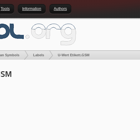
Tools
Information
Authors
lan Symbols
Labels
U-Wert Etikett.GSM
.GSM