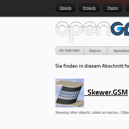
Objects
Projects
Theory
SIE SIND HIER:
Objects
Specialiti
Sie finden in diesem Abschnitt f
Skewer.GSM
Skewing other objects, called as macros. / Obje