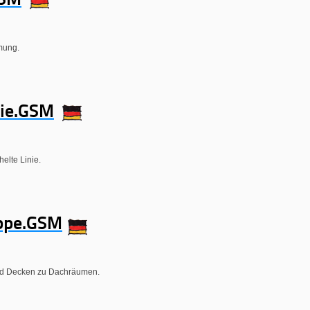
SM
mmung.
ie.GSM
helte Linie.
ppe.GSM
nd Decken zu Dachräumen.