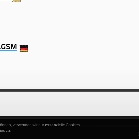
.GSM
 können, verwenden wir nur
essenzielle
Cookies.
es zu.