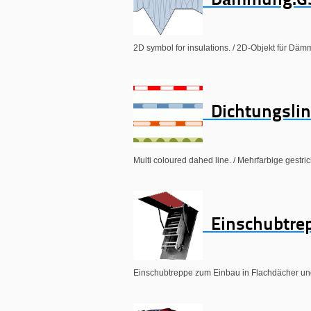
Dämmung.G
2D symbol for insulations. / 2D-Objekt für Dä
Dichtungslin
Multi coloured dahed line. / Mehrfarbige gestric
Einschubtre
Einschubtreppe zum Einbau in Flachdächer u