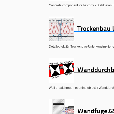
Concrete component for balcony. / Stahlbeton Fe
Trockenbau U
Detailobjekt für Trockenbau-Unterkonstruktione
Wanddurchb
Wall breakthrough opening object. / Wanddurc
Wandfuge.