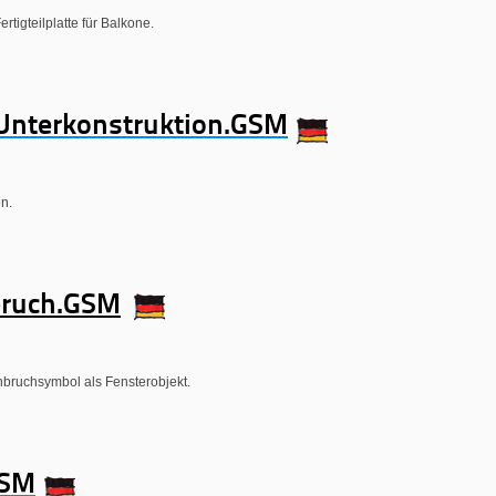
rtigteilplatte für Balkone.
nterkonstruktion.GSM
n.
ruch.GSM
hbruchsymbol als Fensterobjekt.
GSM