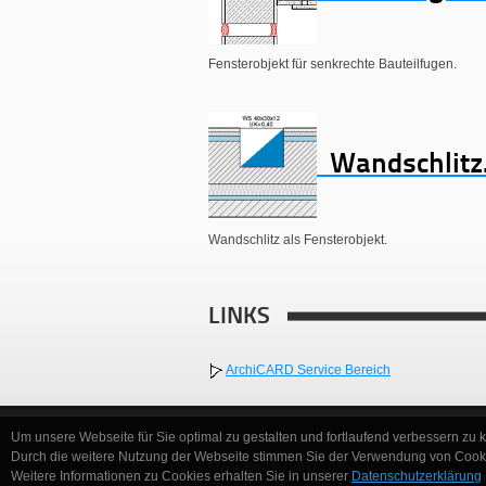
Fensterobjekt für senkrechte Bauteilfugen.
Wandschlitz
Wandschlitz als Fensterobjekt.
LINKS
ArchiCARD Service Bereich
Um unsere Webseite für Sie optimal zu gestalten und fortlaufend verbessern zu
Durch die weitere Nutzung der Webseite stimmen Sie der Verwendung von Cooki
Frank Beister 2012
Weitere Informationen zu Cookies erhalten Sie in unserer
Datenschutzerklärung