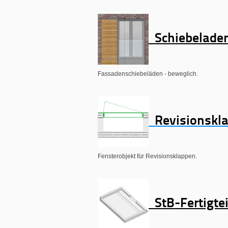
Schiebelade
Fassadenschiebeläden - beweglich.
Revisionskl
Fensterobjekt für Revisionsklappen.
StB-Fertigtei