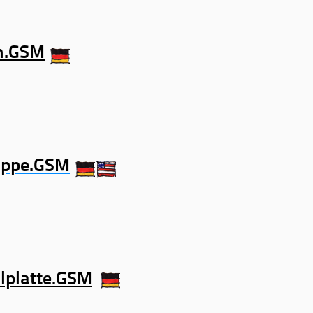
n.GSM
appe.GSM
lplatte.GSM