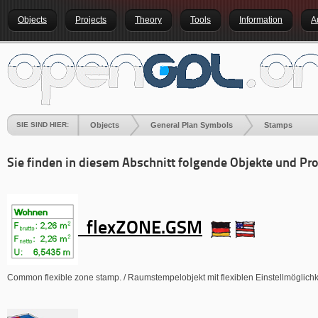
Objects
Projects
Theory
Tools
Information
A
SIE SIND HIER:
Objects
General Plan Symbols
Stamps
Sie finden in diesem Abschnitt folgende Objekte und Pro
flexZONE.GSM
Common flexible zone stamp. / Raumstempelobjekt mit flexiblen Einstellmöglichk