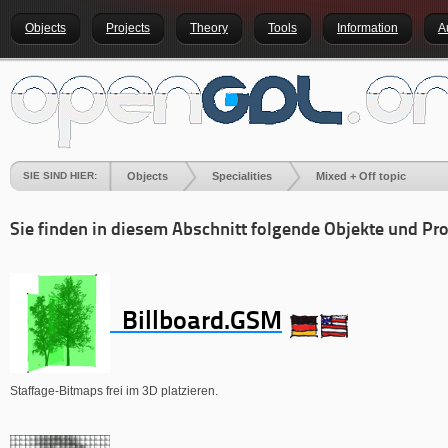
Objects
Projects
Theory
Tools
Information
A
SIE SIND HIER:
Objects
Specialities
Mixed + Off topic
Sie finden in diesem Abschnitt folgende Objekte und Pro
Billboard.GSM
Staffage-Bitmaps frei im 3D platzieren.