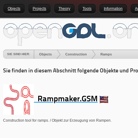
Objects
Projects
Theory
Tools
Information
A
SIE SIND HIER:
Objects
Construction
Ramps
Sie finden in diesem Abschnitt folgende Objekte und Pro
Rampmaker.GSM
Construction tool for ramps. / Objekt zur Erzeugung von Rampen.