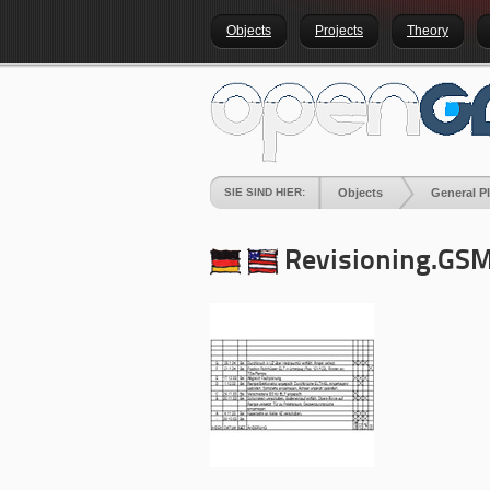
Objects
Projects
Theory
SIE SIND HIER:
Objects
General P
Revisioning.GS