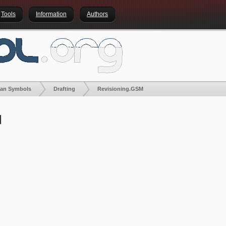
Tools
Information
Authors
lan Symbols
Drafting
Revisioning.GSM
M