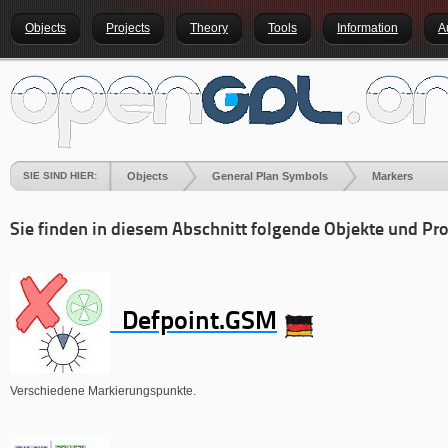
Objects
Projects
Theory
Tools
Information
A
SIE SIND HIER:
Objects
General Plan Symbols
Markers
Sie finden in diesem Abschnitt folgende Objekte und Pro
Defpoint.GSM
Verschiedene Markierungspunkte.