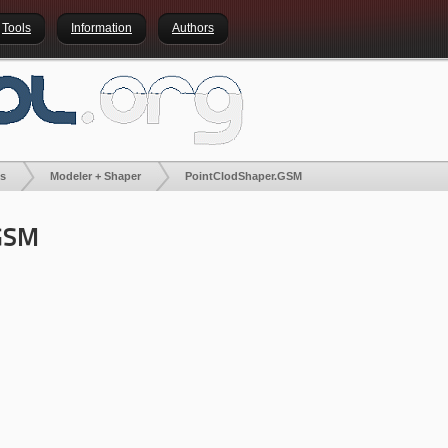
Tools
Information
Authors
es
Modeler + Shaper
PointClodShaper.GSM
GSM