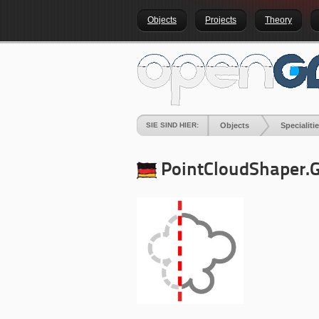
Objects
Projects
Theory
SIE SIND HIER:
Objects
Specialiti
PointCloudShaper.