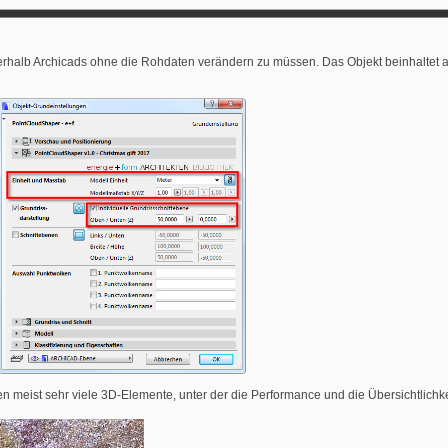
halb Archicads ohne die Rohdaten verändern zu müssen. Das Objekt beinhaltet a
n meist sehr viele 3D-Elemente, unter der die Performance und die Übersichtlichkei