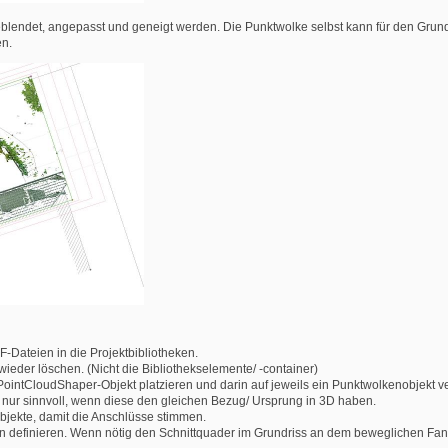
eblendet, angepasst und geneigt werden. Die Punktwolke selbst kann für den Grun
en.
-Dateien in die Projektbibliotheken.
wieder löschen. (Nicht die Bibliothekselemente/ -container)
PointCloudShaper-Objekt platzieren und darin auf jeweils ein Punktwolkenobjekt 
h nur sinnvoll, wenn diese den gleichen Bezug/ Ursprung in 3D haben.
bjekte, damit die Anschlüsse stimmen.
en definieren. Wenn nötig den Schnittquader im Grundriss an dem beweglichen Fa