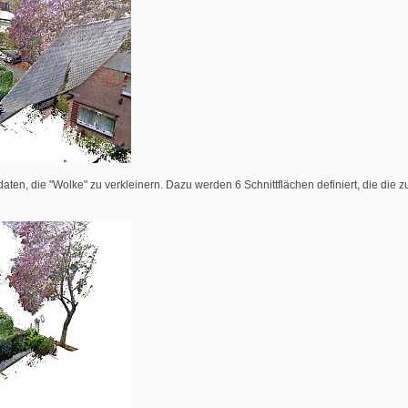
aten, die "Wolke" zu verkleinern. Dazu werden 6 Schnittflächen definiert, die die