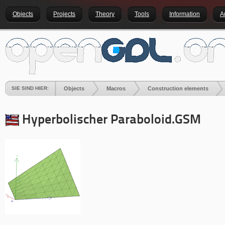
Objects
Projects
Theory
Tools
Information
A
SIE SIND HIER:
Objects
Macros
Construction elements
Hyperbolischer Paraboloid.GSM