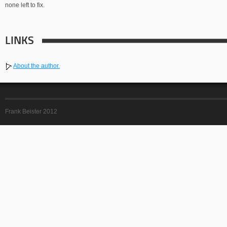
none left to fix.
LINKS
About the author.
Frank Beister 2012